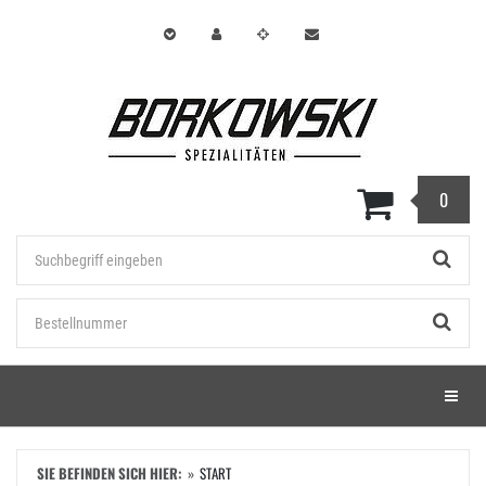
Zum
Hauptinhalt
springen
0
Stichwort
Bestellnummer
Menü e
SIE BEFINDEN SICH HIER:
START