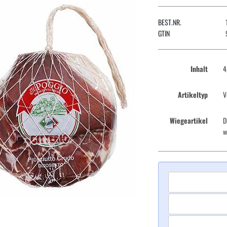
BEST.NR.
GTIN
Inhalt
4
Artikeltyp
V
Wiegeartikel
D
w