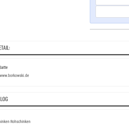
ETAIL:
Satte
www.borkowski.de
ALOG
hinken Rohschinken