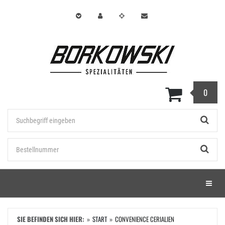
Zum
Hauptinhalt
springen
0
Stichwort
Bestellnummer
Menü e
SIE BEFINDEN SICH HIER:
START
CONVENIENCE CERIALIEN