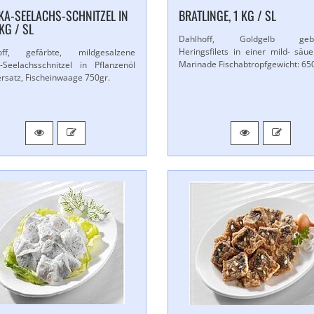
A-​SEELACHS-​SCHNITZEL IN
BRATLINGE, 1 KG / SL
 KG / SL
Dahlhoff, Goldgelb gebr
Heringsfilets in einer mild- säue
off, gefärbte, mildgesalzene
Marinade Fischabtropfgewicht: 65
-​Seelachsschnitzel in Pflanzenöl
rsatz, Fischeinwaage 750gr.