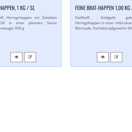
​HAPPEN, 1 KG / SL
FEINE BRAT-​HAPPEN 1,​00 KG 
off, Heringshappen mit Zwiebeln
Dahlhoff, Goldgelb gebr
ill in einer pikanten Sauce
Heringshappen in einer mild-​säue
inwaage: 600 g
Marinade, Fischabtropfgewicht: 6