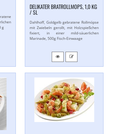
DELIKATER BRATROLLMOPS, 1,​0 KG
/ SL
atene
rlichen
Dahlhoff, Goldgelb gebratene Rollmöpse
0 g
mit Zwiebeln gerollt, mit Holzspießchen
fixiert, in einer mild-​säuerlichen
Marinade, 500g Fisch-​Einwaage