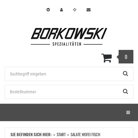
Zum
Hauptinhalt
springen
0
Stichwort
Bestellnummer
Menü e
SIE BEFINDEN SICH HIER:
START
SALATE WOFEI FISCH