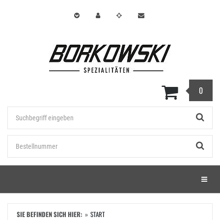
Zum
Hauptinhalt
springen
0
Stichwort
Bestellnummer
Menü e
SIE BEFINDEN SICH HIER:
START